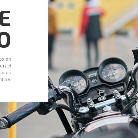
E
O
to en
en el
dades
nline.