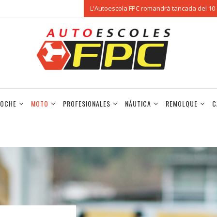
L'Autoescola FPC romandrà tancada del 10 d
OCHE
MOTO
PROFESIONALES
NÁUTICA
REMOLQUE
C