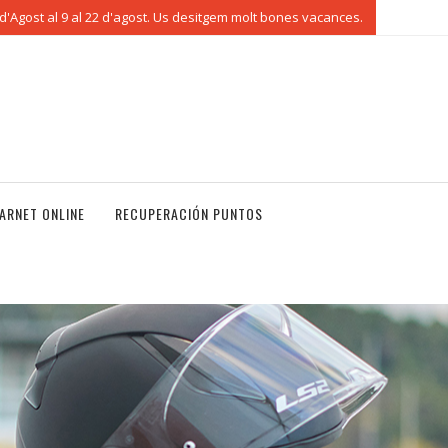
'Agost al 9 al 22 d'agost. Us desitgem molt bones vacances.
ARNET ONLINE
RECUPERACIÓN PUNTOS