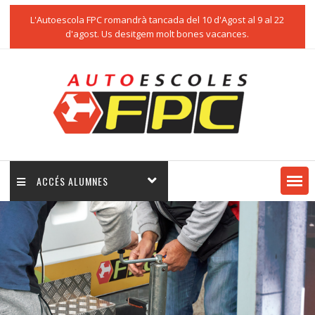
L'Autoescola FPC romandrà tancada del 10 d'Agost al 9 al 22
d'agost. Us desitgem molt bones vacances.
ACCÉS ALUMNES