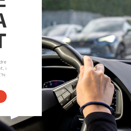
A
T
dre
t, i
hi.