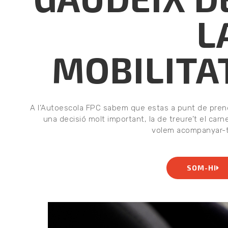
L
MOBILITA
A l’Autoescola FPC sabem que estas a punt de pren
una decisió molt important, la de treure’t el carne
volem acompanyar-t’
SOM-HI