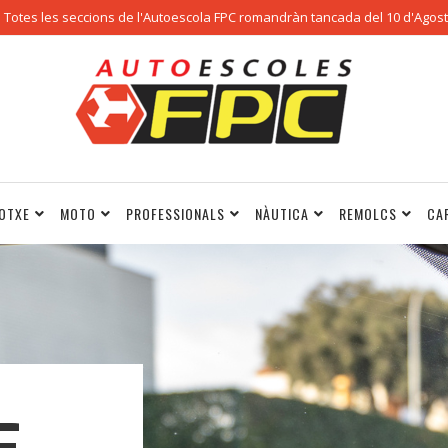
Totes les seccions de l'Autoescola FPC romandràn tancada del 10 d'Agost 
OTXE
MOTO
PROFESSIONALS
NÀUTICA
REMOLCS
CA
E