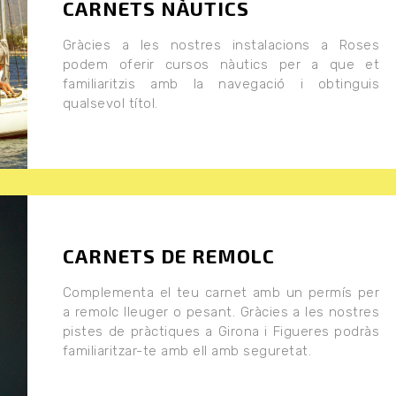
CARNETS NÀUTICS
Gràcies a les nostres instalacions a Roses
podem oferir cursos nàutics per a que et
familiaritzis amb la navegació i obtinguis
qualsevol títol.
CARNETS DE REMOLC
Complementa el teu carnet amb un permís per
a remolc lleuger o pesant. Gràcies a les nostres
pistes de pràctiques a Girona i Figueres podràs
familiaritzar-te amb ell amb seguretat.