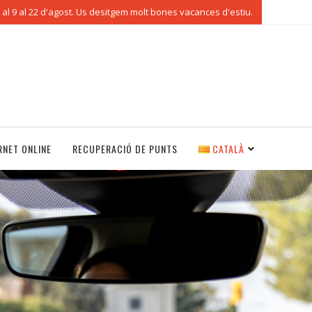
al 9 al 22 d'agost. Us desitgem molt bones vacances d'estiu.
RNET ONLINE
RECUPERACIÓ DE PUNTS
CATALÀ