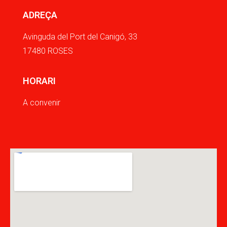
ADREÇA
Avinguda del Port del Canigó, 33
17480 ROSES
HORARI
A convenir