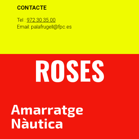
CONTACTE
Tel :
972 30 35 00
Email: palafrugell@fpc.es
ROSES
Amarratge
Nàutica