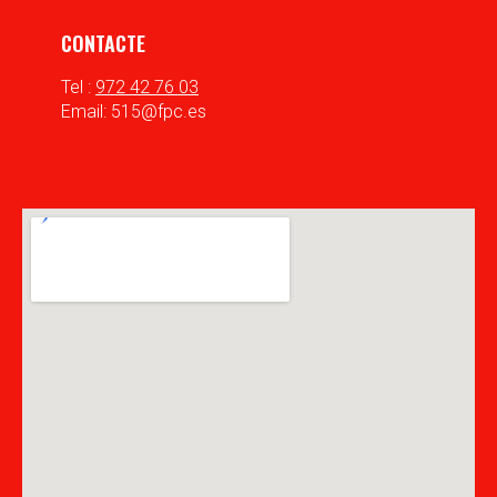
CONTACTE
Tel :
972 42 76 03
Email: 515@fpc.es