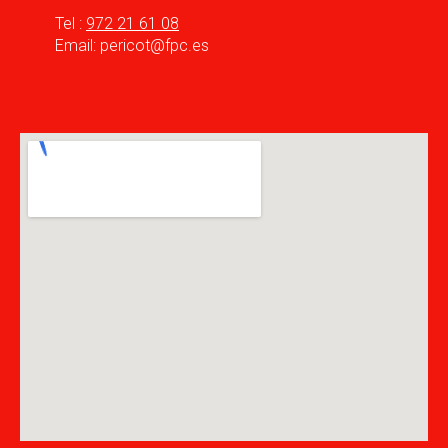
Tel :
972 21 61 08
Email: pericot@fpc.es