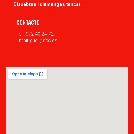
Dissabtes i diumenges tancat.
CONTACTE
Tel :
972 40 24 72
Email: guell@fpc.es