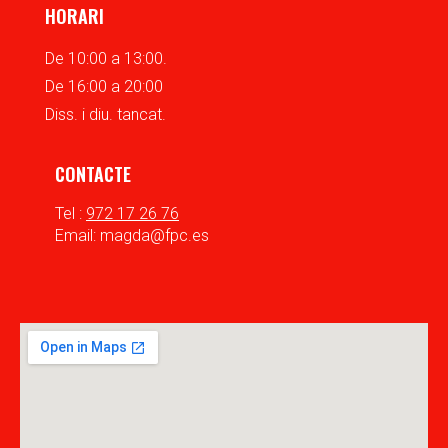
HORARI
De 10:00 a 13:00.
De 16:00 a 20:00
Diss. i diu. tancat.
CONTACTE
Tel :
972 17 26 76
Email: magda@fpc.es