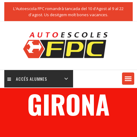
L'Autoescola FPC romandrà tancada del 10 d'Agost al 9 al 22
d'agost. Us desitgem molt bones vacances.
ACCÉS ALUMNES
GIRONA