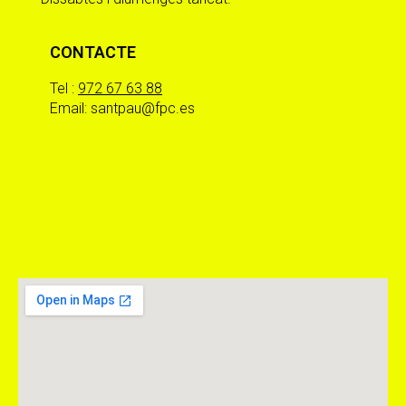
CONTACTE
Tel :
972 67 63 88
Email: santpau@fpc.es