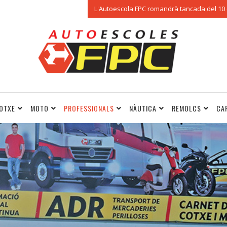
L'Autoescola FPC romandrà tancada del 10 d
OTXE
MOTO
PROFESSIONALS
NÀUTICA
REMOLCS
CA