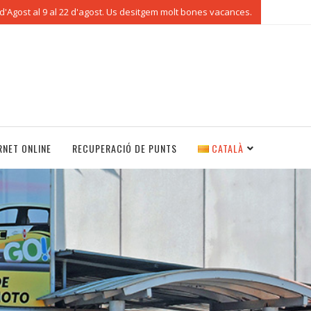
'Agost al 9 al 22 d'agost. Us desitgem molt bones vacances.
RNET ONLINE
RECUPERACIÓ DE PUNTS
CATALÀ