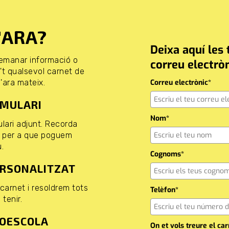
D'ARA?
Deixa aquí les 
demanar informació o
correu electròn
't qualsevol carnet de
d'ara mateix.
Correu electrònic*
RMULARI
Nom*
lari adjunt. Recorda
al per a que poguem
.
Cognoms*
ERSONALITZAT
 carnet i resoldrem tots
Telèfon*
tenir.
TOESCOLA
On et vols treure el car