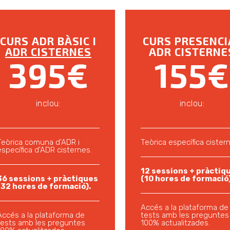
CURS ADR BÀSIC I
CURS PRESENCI
ADR CISTERNES
ADR CISTERNE
395€
155€
inclou:
inclou:
Teòrica comuna d'ADR i
Teòrica específica cister
específica d'ADR cisternes.
12 sessions + pràctiq
36 sessions + pràctiques
(10 hores de formació)
(32 hores de formació).
Accés a la plataforma de
Accés a la plataforma de
tests amb les preguntes
tests amb les preguntes
100% actualitzades.