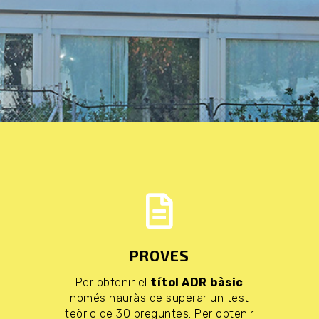
PROVES
Per obtenir el
títol ADR
bàsic
només hauràs de superar un test
teòric de 30 preguntes. Per obtenir