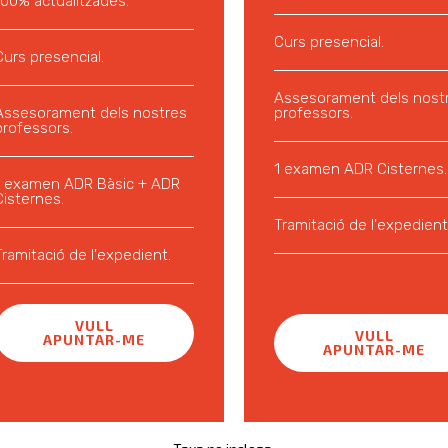
100% actualitzades.
Curs presencial.
Curs presencial.
Assesorament dels nost
Assesorament dels nostres
professors.
professors.
1 examen ADR Cisternes.
1 examen ADR Bàsic + ADR
Cisternes.
Tramitació de l'expedient
Tramitació de l'expedient.
VULL
VULL
APUNTAR-ME
APUNTAR-ME