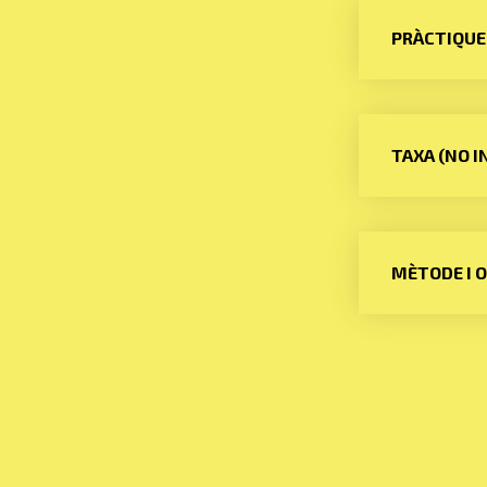
PRÀCTIQUE
TAXA (NO I
MÈTODE I 