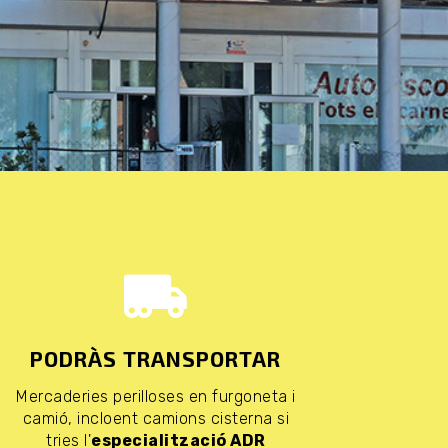
PODRÀS TRANSPORTAR
Mercaderies perilloses en furgoneta i
camió, incloent camions cisterna si
tries l'
especialització ADR