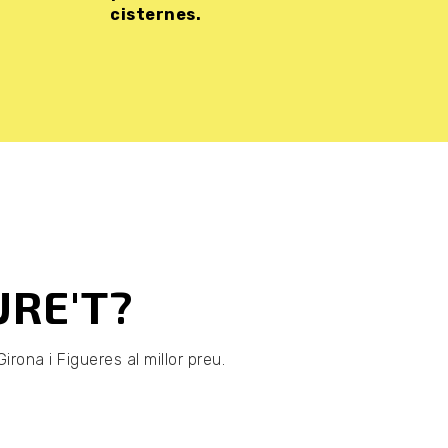
cisternes.
URE'T?
rona i Figueres al millor preu.