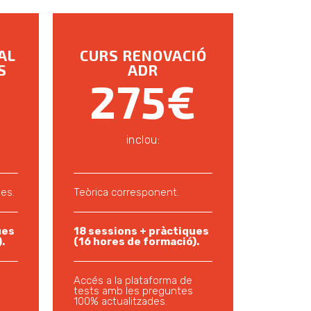
AL
CURS RENOVACIÓ
S
ADR
275€
inclou:
nes.
Teòrica corresponent.
ues
18 sessions + pràctiques
.
(16 hores de formació).
Accés a la plataforma de
tests amb les preguntes
100% actualitzades.