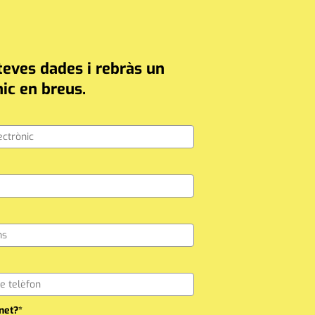
teves dades i rebràs un
ic en breus.
net?*