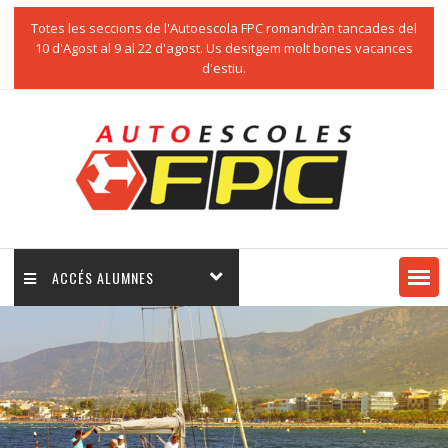
Totes les seccions de l'Autoescola FPC romandràn tancades del
10 d'Agost al 9 al 22 d'agost. Us desitgem molt bones vacances
d'estiu.
ACCÉS ALUMNES