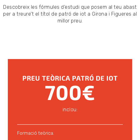
Descobreix les fórmules d’estudi que posem al teu abast
per a treure’t el títol de patró de iot a Girona i Figueres al
millor preu.
PREU TEÒRICA PATRÓ DE IOT
700€
inclou:
Formació teòrica.