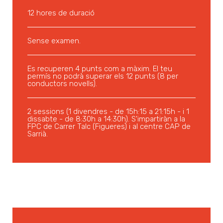
12 hores de duració
Sense examen.
Es recuperen 4 punts com a màxim. El teu
permís no podrà superar els 12 punts (8 per
conductors novells).
2 sessions (1 divendres - de 15h:15 a 21:15h - i 1
dissabte - de 8:30h a 14:30h). S'impartiràn a la
FPC de Carrer Talc (Figueres) i al centre CAP de
Sarrià.