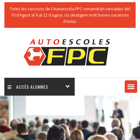
Totes les seccions de l'Autoescola FPC romandràn tancades del
10 d'Agost al 9 al 22 d'agost. Us desitgem molt bones vacances
d'estiu.
ACCÉS ALUMNES