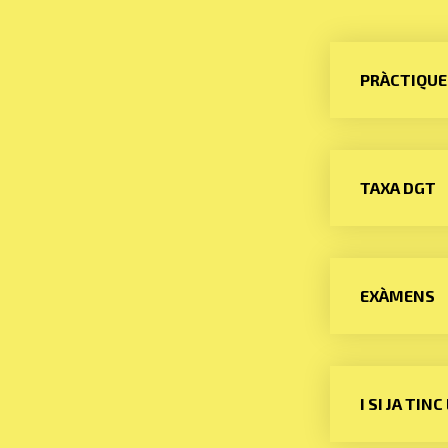
PRÀCTIQUE
TAXA DGT
EXÀMENS
I SI JA TI