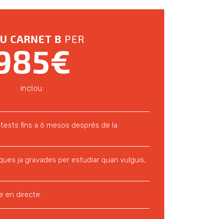
U CARNET B
PER
985€
inclou:
 tests fins a 6 mesos després de la
ques ja gravades per estudiar quan vulguis,
e en directe.