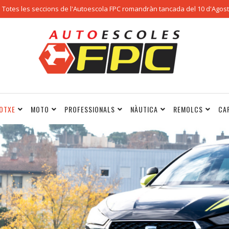
Totes les seccions de l'Autoescola FPC romandràn tancada del 10 d'Agost 
OTXE
MOTO
PROFESSIONALS
NÀUTICA
REMOLCS
CA