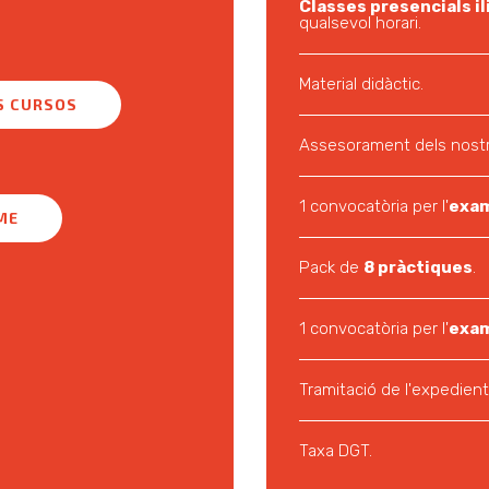
Classes presencials i
qualsevol horari.
Material didàctic.
S CURSOS
Assesorament dels nostr
1 convocatòria per l'
exam
ME
Pack de
8 pràctiques
.
1 convocatòria per l'
exam
Tramitació de l'expedient
Taxa DGT.