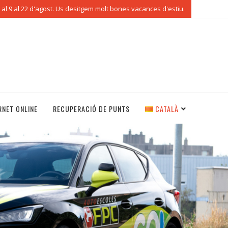
al 9 al 22 d'agost. Us desitgem molt bones vacances d'estiu.
RNET ONLINE
RECUPERACIÓ DE PUNTS
CATALÀ