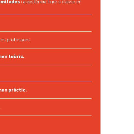
limitades
i assistència lliure a classe en
es professors.
en teòric.
en pràctic.
.