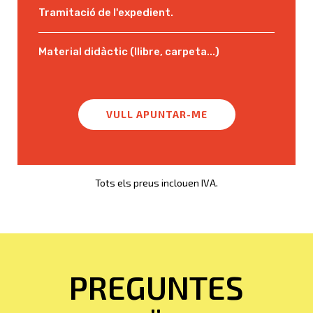
Tramitació de l'expedient.
Material didàctic (llibre, carpeta...)
VULL APUNTAR-ME
Tots els preus inclouen IVA.
PREGUNTES