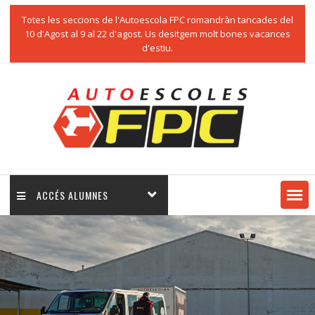
Totes les seccions de l'Autoescola FPC romandràn tancades del
10 d'Agost al 9 al 22 d'agost. Us desitgem molt bones vacances
d'estiu.
ACCÉS ALUMNES