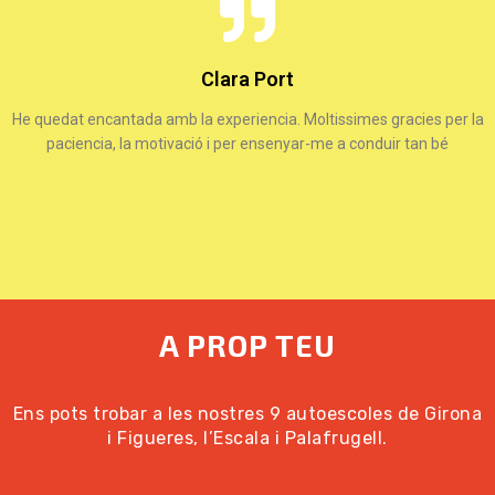
Clara Port
He quedat encantada amb la experiencia. Moltissimes gracies per la
paciencia, la motivació i per ensenyar-me a conduir tan bé
A PROP TEU
Ens pots trobar a les nostres 9 autoescoles de Girona
i Figueres, l’Escala i Palafrugell.