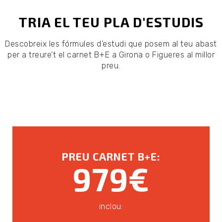
TRIA EL TEU PLA D'ESTUDIS
Descobreix les fórmules d’estudi que posem al teu abast
per a treure’t el carnet B+E a Girona o Figueres al millor
preu.
PREU CARNET B+E:
979€
inclou: