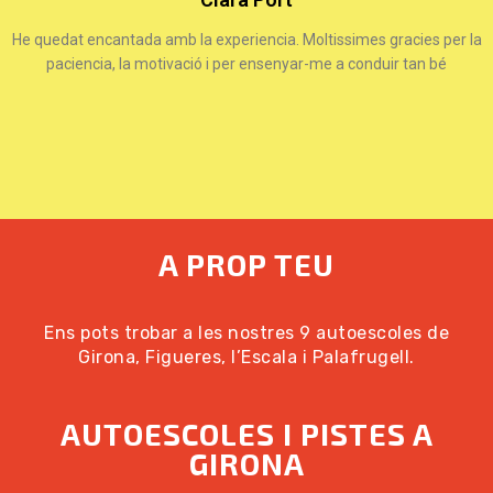
He quedat encantada amb la experiencia. Moltissimes gracies per la
paciencia, la motivació i per ensenyar-me a conduir tan bé
A PROP TEU
Ens pots trobar a les nostres 9 autoescoles de
Girona, Figueres, l’Escala i Palafrugell.
AUTOESCOLES I PISTES A
GIRONA