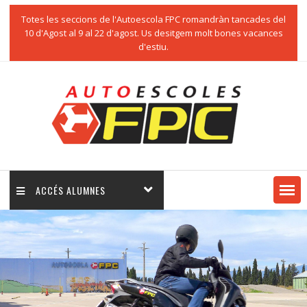
Totes les seccions de l'Autoescola FPC romandràn tancades del
10 d'Agost al 9 al 22 d'agost. Us desitgem molt bones vacances
d'estiu.
ACCÉS ALUMNES