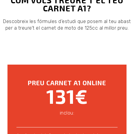
COM VOLS TREURE'T EL TEU
CARNET A1?
Descobreix les fórmules d’estudi que posem al teu abast
per a treure’t el carnet de moto de 125cc al millor preu.
PREU CARNET A1 ONLINE
131€
inclou: