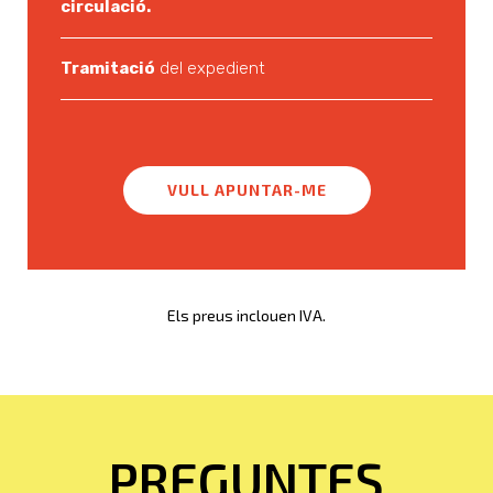
circulació.
Tramitació
del expedient
VULL APUNTAR-ME
Els preus inclouen IVA.
PREGUNTES