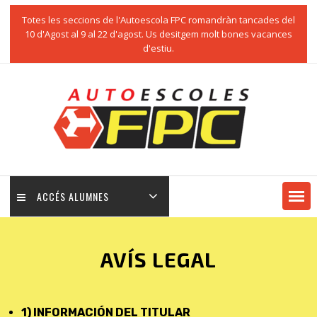
Totes les seccions de l'Autoescola FPC romandràn tancades del
10 d'Agost al 9 al 22 d'agost. Us desitgem molt bones vacances
d'estiu.
ACCÉS ALUMNES
AVÍS LEGAL
1) INFORMACIÓN DEL TITULAR